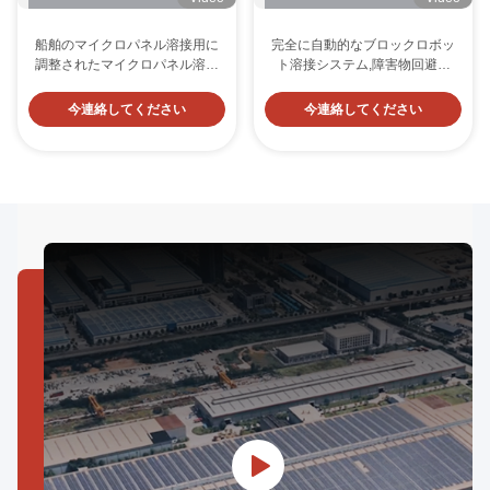
船舶のマイクロパネル溶接用に
完全に自動的なブロックロボッ
調整されたマイクロパネル溶接
ト溶接システム,障害物回避イ
システムは、一貫した溶接と運
ンテリジェンスと船舶建造のた
用の柔軟性を提供します
めのマルチロボットの同期
今連絡してください
今連絡してください