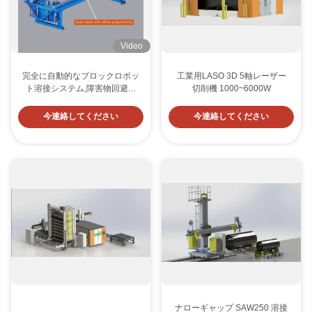
Video
完全に自動的なブロックロボッ
工業用LASO 3D 5軸レーザー
ト溶接システム,障害物回避イ
切削機 1000~6000W
ンテリジェンスと船舶建造のた
めのマルチロボットの同期
今連絡してください
今連絡してください
ナローギャップ SAW250 溶接