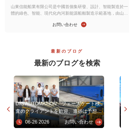
山東信能船業有限公司是中國首個集研發、設計、智能製造於一
體的綠色、智能、現代化內河新能源船舶製造示範基地，由山東
融匯集團、中集集團、寧德時代和武漢理工大學聯合創辦。公司
お問い合わせ
專營LNG、電力、氫能、甲醇新能源船舶。項目一期佔地1125
畝，總投資18.3億元人民幣，年產內河船舶200艘、遊艇40艘。
然而，傳統的內河造船長期以來依賴手工焊接，每個車間需要數
百名工人。這種方法效率低下，質量波動大，難以滿足綠色智能
最新のブログ
船舶建造的高產量、高精度要求。 為了解決這些挑戰，信能船業
與DIG Automation合作，引入了全流程智能製造解決方案。在此
最新のブログを検索
次合作中，DIG交付了一條麵板生產線，實現了從鋼板坡口銑
削、激光混...
DIG AUTOMATION、フェーズゲート検
ゼロ


査のクライアントを歓迎、進捗は予想を
ジネ
はるかに上回る
06-26 2026
お問い合わせ
10