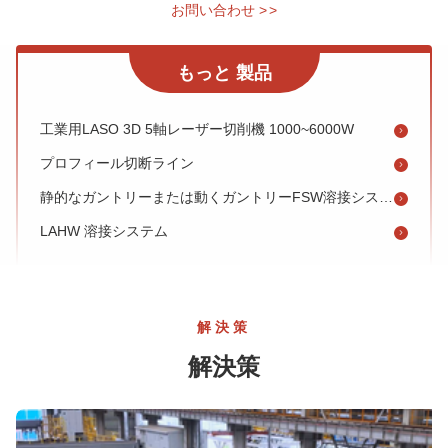
1000W-30000W 工業用LASレーザー切削機
お問い合わせ
>
>
LAAUレーザー切断機
もっと 製品
LAI 大型レーザー切削機
工業用LASO 3D 5軸レーザー切削機 1000~6000W
プロフィール切断ライン
静的なガントリーまたは動くガントリーFSW溶接システム
LAHW 溶接システム
マイクロパネル溶接システム
ブロックパネルの溶接システム
ナローギャップ SAW250 溶接システム
解決策
カーブド・アーム・エルボウの内部の溶接
解決策
膜壁切断機
造船用高効率パネル生産ライン