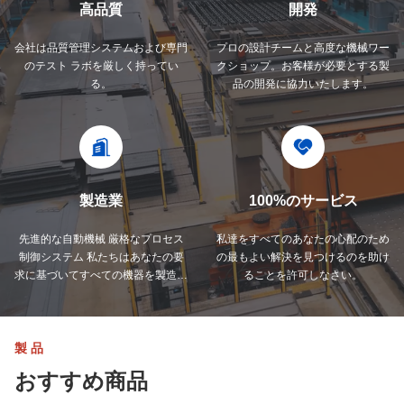
高品質
開発
会社は品質管理システムおよび専門
プロの設計チームと高度な機械ワー
のテスト ラボを厳しく持ってい
クショップ。お客様が必要とする製
る。
品の開発に協力いたします。
製造業
100%のサービス
先進的な自動機械 厳格なプロセス
私達をすべてのあなたの心配のため
制御システム 私たちはあなたの要
の最もよい解決を見つけるのを助け
求に基づいてすべての機器を製造す
ることを許可しなさい。
ることができます.
製品
おすすめ商品