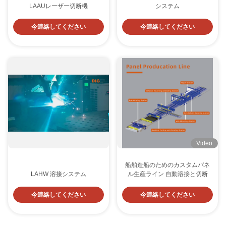
LAAUレーザー切断機
システム
今連絡してください
今連絡してください
Video
船舶造船のためのカスタムパネ
LAHW 溶接システム
ル生産ライン 自動溶接と切断
今連絡してください
今連絡してください
LAAUレーザー切断機
LAI 大型レーザー切削機