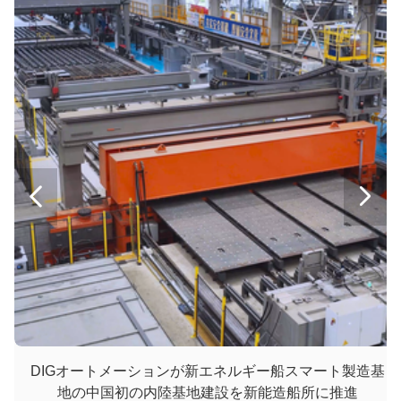
薄板用全自動制御パネル生産ライン
中厚板用油圧機械パネル生産ライン
レーザー・アーク・ハイブリッド・ウェルディング・テクノロジー・パネル・生産ライン
中厚板の片面溶接
1000W-30000W 工業用LASレーザー切削機
LAAUレーザー切断機
LAI 大型レーザー切削機


1000W-30000W 工業用LASレーザー切削機
LAAUレーザー切断機
DIGオートメーションが新エネルギー船スマート製造基
地の中国初の内陸基地建設を新能造船所に推進