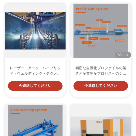
Video
レーザー・アーク・ハイブリッ
精密な自動化プロファイルの製
ド・ウェルディング・テクノロ
造と産業生産プロセスへのシー
ジー・パネル・生産ライン
ムレスな統合のためのインテリ
ジェントカットライン
今連絡してください
今連絡してください