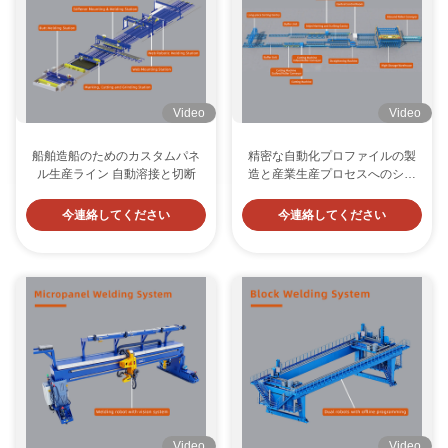
Video
Video
船舶造船のためのカスタムパネ
精密な自動化プロファイルの製
ル生産ライン 自動溶接と切断
造と産業生産プロセスへのシー
ムレスな統合のためのインテリ
ジェントカットライン
今連絡してください
今連絡してください
Video
Video